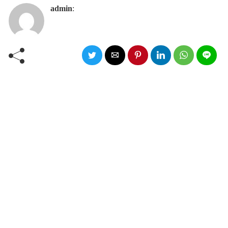
admin
: