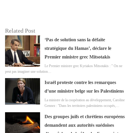
Related Post
‘Pas de solution sans la défaite
stratégique du Hamas’, déclare le
Premier ministre grec Mitsotakis
Le Premier ministre grec Kyriakos Mitsotakis : " On ne
peut pas imaginer une solution…
Israël proteste contre les remarques
d’une ministre belge sur les Palestiniens
La ministre de la coopération au développement, Caroline
Gennez : ''Dans les territoires palestiniens occupés,…
Des groupes juifs et chrétiens européens
demandent aux autorités suédoises