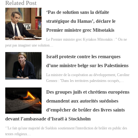
Related Post
‘Pas de solution sans la défaite
stratégique du Hamas’, déclare le
Premier ministre grec Mitsotakis
Le Premier ministre grec Kyriakos Mitsotakis : " On ne
peut pas imaginer une solution…
Israël proteste contre les remarques
d’une ministre belge sur les Palestiniens
La ministre de la coopération au développement, Caroline
Gennez : ''Dans les territoires palestiniens occupés,…
Des groupes juifs et chrétiens européens
demandent aux autorités suédoises
d’empêcher de brûler des livres saints
devant l’ambassade d’Israël à Stockholm
‘’Le fait qu'une majorité de Suédois soutiennent l'interdiction de brûler en public des
textes religieux…