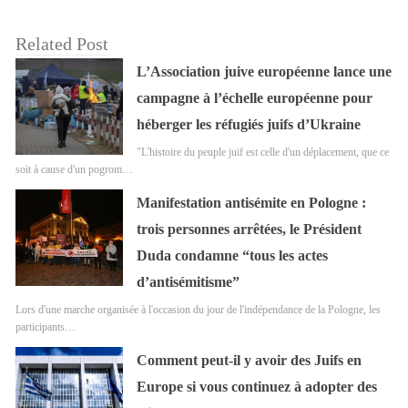
Related Post
L’Association juive européenne lance une
campagne à l’échelle européenne pour
héberger les réfugiés juifs d’Ukraine
"L'histoire du peuple juif est celle d'un déplacement, que ce
soit à cause d'un pogrom…
Manifestation antisémite en Pologne :
trois personnes arrêtées, le Président
Duda condamne “tous les actes
d’antisémitisme”
Lors d'une marche organisée à l'occasion du jour de l'indépendance de la Pologne, les
participants…
Comment peut-il y avoir des Juifs en
Europe si vous continuez à adopter des