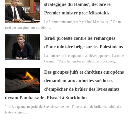
stratégique du Hamas’, déclare le
Premier ministre grec Mitsotakis
Le Premier ministre grec Kyriakos Mitsotakis : " On ne
peut pas imaginer une solution…
Israël proteste contre les remarques
d’une ministre belge sur les Palestiniens
La ministre de la coopération au développement, Caroline
Gennez : ''Dans les territoires palestiniens occupés,…
Des groupes juifs et chrétiens européens
demandent aux autorités suédoises
d’empêcher de brûler des livres saints
devant l’ambassade d’Israël à Stockholm
‘’Le fait qu'une majorité de Suédois soutiennent l'interdiction de brûler en public des
textes religieux…