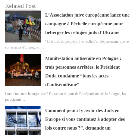
Related Post
L’Association juive européenne lance une
campagne à l’échelle européenne pour
héberger les réfugiés juifs d’Ukraine
"L'histoire du peuple juif est celle d'un déplacement, que ce
soit à cause d'un pogrom…
Manifestation antisémite en Pologne :
trois personnes arrêtées, le Président
Duda condamne “tous les actes
d’antisémitisme”
Lors d'une marche organisée à l'occasion du jour de l'indépendance de la Pologne, les
participants…
Comment peut-il y avoir des Juifs en
Europe si vous continuez à adopter des
lois contre nous ?”, demande un