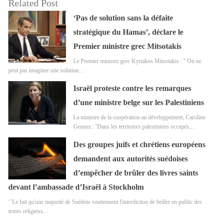
Related Post
‘Pas de solution sans la défaite
stratégique du Hamas’, déclare le
Premier ministre grec Mitsotakis
Le Premier ministre grec Kyriakos Mitsotakis : " On ne
peut pas imaginer une solution…
Israël proteste contre les remarques
d’une ministre belge sur les Palestiniens
La ministre de la coopération au développement, Caroline
Gennez : ''Dans les territoires palestiniens occupés,…
Des groupes juifs et chrétiens européens
demandent aux autorités suédoises
d’empêcher de brûler des livres saints
devant l’ambassade d’Israël à Stockholm
‘’Le fait qu'une majorité de Suédois soutiennent l'interdiction de brûler en public des
textes religieux…