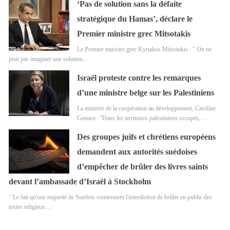
‘Pas de solution sans la défaite
stratégique du Hamas’, déclare le
Premier ministre grec Mitsotakis
Le Premier ministre grec Kyriakos Mitsotakis : " On ne
peut pas imaginer une solution…
Israël proteste contre les remarques
d’une ministre belge sur les Palestiniens
La ministre de la coopération au développement, Caroline
Gennez : ''Dans les territoires palestiniens occupés,…
Des groupes juifs et chrétiens européens
demandent aux autorités suédoises
d’empêcher de brûler des livres saints
devant l’ambassade d’Israël à Stockholm
‘’Le fait qu'une majorité de Suédois soutiennent l'interdiction de brûler en public des
textes religieux…