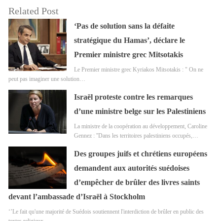
Related Post
‘Pas de solution sans la défaite
stratégique du Hamas’, déclare le
Premier ministre grec Mitsotakis
Le Premier ministre grec Kyriakos Mitsotakis : " On ne
peut pas imaginer une solution…
Israël proteste contre les remarques
d’une ministre belge sur les Palestiniens
La ministre de la coopération au développement, Caroline
Gennez : ''Dans les territoires palestiniens occupés,…
Des groupes juifs et chrétiens européens
demandent aux autorités suédoises
d’empêcher de brûler des livres saints
devant l’ambassade d’Israël à Stockholm
‘’Le fait qu'une majorité de Suédois soutiennent l'interdiction de brûler en public des