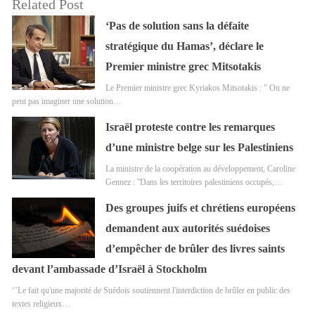
Related Post
‘Pas de solution sans la défaite
stratégique du Hamas’, déclare le
Premier ministre grec Mitsotakis
Le Premier ministre grec Kyriakos Mitsotakis : " On ne
peut pas imaginer une solution…
Israël proteste contre les remarques
d’une ministre belge sur les Palestiniens
La ministre de la coopération au développement, Caroline
Gennez : ''Dans les territoires palestiniens occupés,…
Des groupes juifs et chrétiens européens
demandent aux autorités suédoises
d’empêcher de brûler des livres saints
devant l’ambassade d’Israël à Stockholm
‘’Le fait qu'une majorité de Suédois soutiennent l'interdiction de brûler en public des
textes religieux…