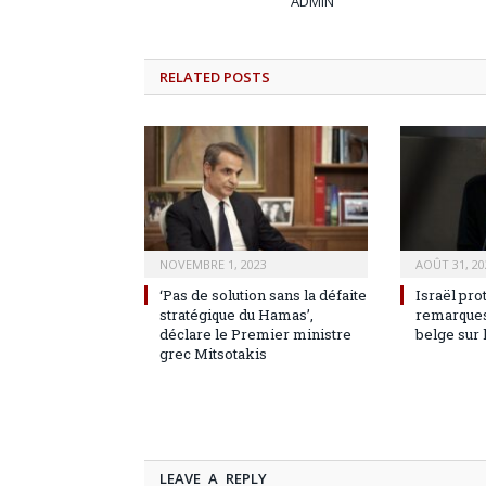
ADMIN
RELATED
POSTS
NOVEMBRE 1, 2023
AOÛT 31, 20
‘Pas de solution sans la défaite
Israël pro
stratégique du Hamas’,
remarques
déclare le Premier ministre
belge sur 
grec Mitsotakis
LEAVE A REPLY