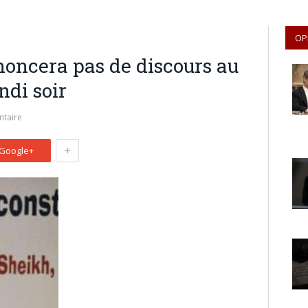
OP
noncera pas de discours au
ndi soir
taire
+
Google+