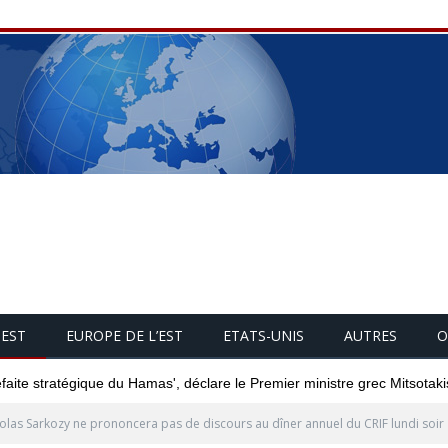
UEST
EUROPE DE L’EST
ETATS-UNIS
AUTRES
O
éfaite stratégique du Hamas', déclare le Premier ministre grec Mitsotaki
olas Sarkozy ne prononcera pas de discours au dîner annuel du CRIF lundi soir