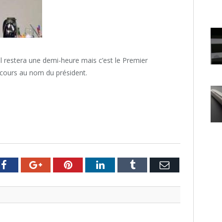
il restera une demi-heure mais c’est le Premier
iscours au nom du président.
er
Facebook
Google+
Pinterest
LinkedIn
Tumblr
Email