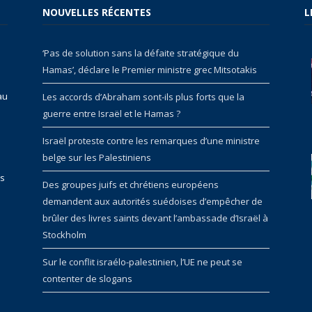
NOUVELLES RÉCENTES
L
‘Pas de solution sans la défaite stratégique du
Hamas’, déclare le Premier ministre grec Mitsotakis
au
Les accords d’Abraham sont-ils plus forts que la
guerre entre Israël et le Hamas ?
Israël proteste contre les remarques d’une ministre
belge sur les Palestiniens
rs
Des groupes juifs et chrétiens européens
demandent aux autorités suédoises d’empêcher de
brûler des livres saints devant l’ambassade d’Israël à
Stockholm
Sur le conflit israélo-palestinien, l’UE ne peut se
contenter de slogans