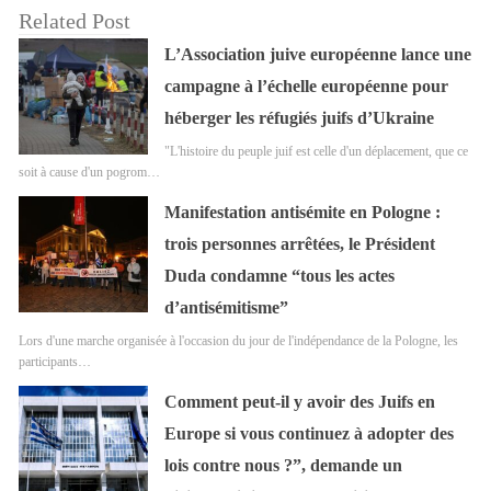
Related Post
L’Association juive européenne lance une
campagne à l’échelle européenne pour
héberger les réfugiés juifs d’Ukraine
"L'histoire du peuple juif est celle d'un déplacement, que ce
soit à cause d'un pogrom…
Manifestation antisémite en Pologne :
trois personnes arrêtées, le Président
Duda condamne “tous les actes
d’antisémitisme”
Lors d'une marche organisée à l'occasion du jour de l'indépendance de la Pologne, les
participants…
Comment peut-il y avoir des Juifs en
Europe si vous continuez à adopter des
lois contre nous ?”, demande un