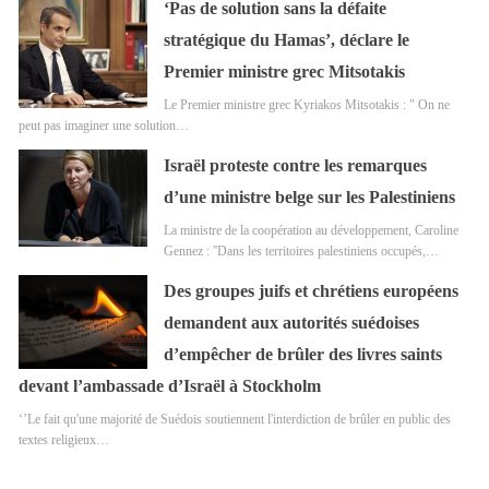
‘Pas de solution sans la défaite
stratégique du Hamas’, déclare le
Premier ministre grec Mitsotakis
Le Premier ministre grec Kyriakos Mitsotakis : " On ne
peut pas imaginer une solution…
Israël proteste contre les remarques
d’une ministre belge sur les Palestiniens
La ministre de la coopération au développement, Caroline
Gennez : ''Dans les territoires palestiniens occupés,…
Des groupes juifs et chrétiens européens
demandent aux autorités suédoises
d’empêcher de brûler des livres saints
devant l’ambassade d’Israël à Stockholm
‘’Le fait qu'une majorité de Suédois soutiennent l'interdiction de brûler en public des
textes religieux…