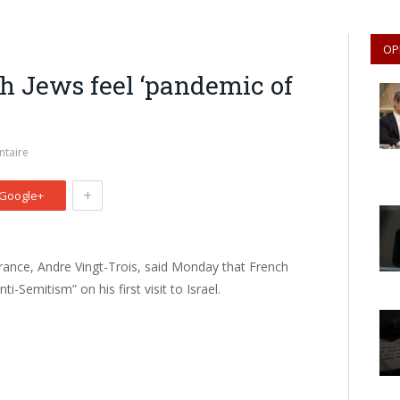
OP
h Jews feel ‘pandemic of
taire
+
Google+
rance, Andre Vingt-Trois, said Monday that French
i-Semitism” on his first visit to Israel.