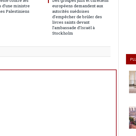
teste contre les
Des groupes juifs et chrétiens
 d’une ministre
européens demandent aux
les Palestiniens
autorités suédoises
d’empêcher de brûler des
livres saints devant
l’ambassade d’Israël à
Stockholm
PL