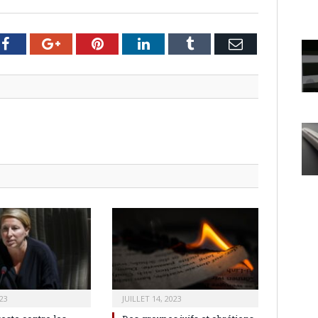
er
Facebook
Google+
Pinterest
LinkedIn
Tumblr
Email
23
JUILLET 14, 2023