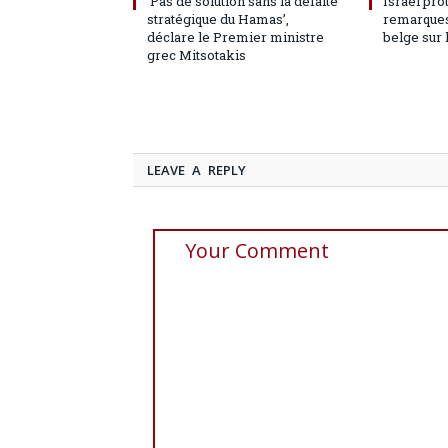
‘Pas de solution sans la défaite
Israël pro
stratégique du Hamas’,
remarques
déclare le Premier ministre
belge sur 
grec Mitsotakis
LEAVE A REPLY