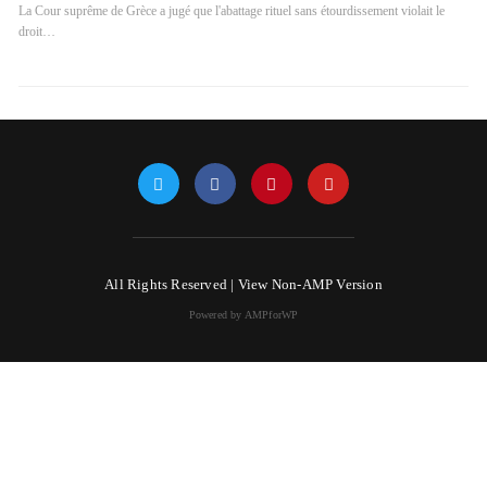
La Cour suprême de Grèce a jugé que l'abattage rituel sans étourdissement violait le
droit…
All Rights Reserved |
View Non-AMP Version
Powered by AMPforWP