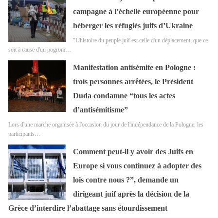
campagne à l’échelle européenne pour
héberger les réfugiés juifs d’Ukraine
"L'histoire du peuple juif est celle d'un déplacement, que ce
soit à cause d'un pogrom…
Manifestation antisémite en Pologne :
trois personnes arrêtées, le Président
Duda condamne “tous les actes
d’antisémitisme”
Lors d'une marche organisée à l'occasion du jour de l'indépendance de la Pologne, les
participants…
Comment peut-il y avoir des Juifs en
Europe si vous continuez à adopter des
lois contre nous ?”, demande un
dirigeant juif après la décision de la
Grèce d’interdire l’abattage sans étourdissement