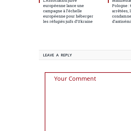
L’Association juive
Manifesta
européenne lance une
Pologne :
campagne à l’échelle
arrêtées, 
européenne pour héberger
condamne 
les réfugiés juifs d’Ukraine
d’antisém
LEAVE A REPLY