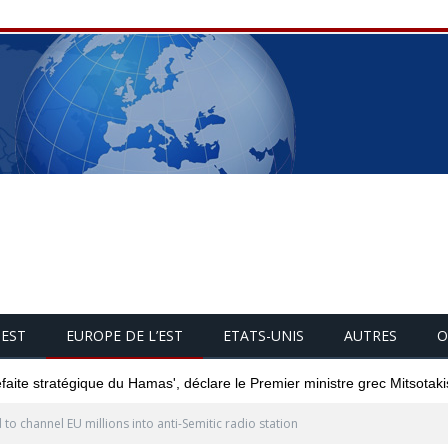
UEST
EUROPE DE L’EST
ETATS-UNIS
AUTRES
O
éfaite stratégique du Hamas', déclare le Premier ministre grec Mitsotaki
 to channel EU millions into anti-Semitic radio station