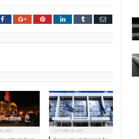
er
Facebook
Google+
Pinterest
LinkedIn
Tumblr
Email
6, 2021
OCTOBRE 28, 2021