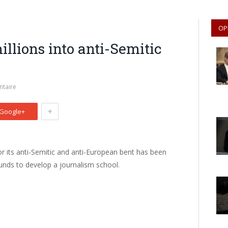
OP
llions into anti-Semitic
taire
+
Google+
for its anti-Semitic and anti-European bent has been
funds to develop a journalism school.