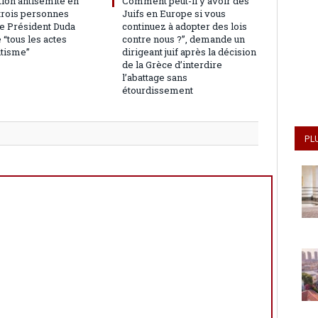
tion antisémite en
Comment peut-il y avoir des
 trois personnes
Juifs en Europe si vous
le Président Duda
continuez à adopter des lois
“tous les actes
contre nous ?”, demande un
itisme”
dirigeant juif après la décision
de la Grèce d’interdire
l’abattage sans
étourdissement
PL