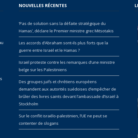
NOUVELLES RÉCENTES
L
‘Pas de solution sans la défaite stratégique du
Hamas’, déclare le Premier ministre grec Mitsotakis
au
Les accords d’Abraham sont-ils plus forts que la
guerre entre Israël et le Hamas ?
Israël proteste contre les remarques d’une ministre
belge sur les Palestiniens
rs
Des groupes juifs et chrétiens européens
demandent aux autorités suédoises d’empêcher de
brûler des livres saints devant l’ambassade d’Israël à
Stockholm
Sur le conflit israélo-palestinien, l’UE ne peut se
contenter de slogans