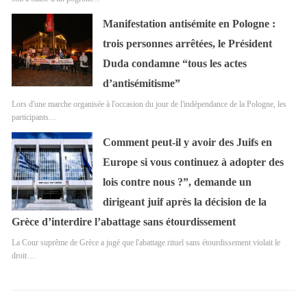
Manifestation antisémite en Pologne :
trois personnes arrêtées, le Président
Duda condamne “tous les actes
d’antisémitisme”
Lors d'une marche organisée à l'occasion du jour de l'indépendance de la Pologne, les
participants…
Comment peut-il y avoir des Juifs en
Europe si vous continuez à adopter des
lois contre nous ?”, demande un
dirigeant juif après la décision de la
Grèce d’interdire l’abattage sans étourdissement
La Cour suprême de Grèce a jugé que l'abattage rituel sans étourdissement violait le
droit…