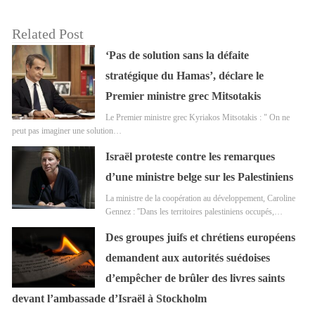
Related Post
‘Pas de solution sans la défaite
stratégique du Hamas’, déclare le
Premier ministre grec Mitsotakis
Le Premier ministre grec Kyriakos Mitsotakis : " On ne
peut pas imaginer une solution…
Israël proteste contre les remarques
d’une ministre belge sur les Palestiniens
La ministre de la coopération au développement, Caroline
Gennez : ''Dans les territoires palestiniens occupés,…
Des groupes juifs et chrétiens européens
demandent aux autorités suédoises
d’empêcher de brûler des livres saints
devant l’ambassade d’Israël à Stockholm