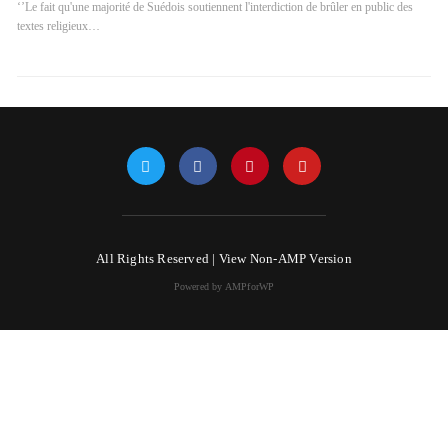
‘’Le fait qu'une majorité de Suédois soutiennent l'interdiction de brûler en public des
textes religieux…
All Rights Reserved |
View Non-AMP Version
Powered by AMPforWP