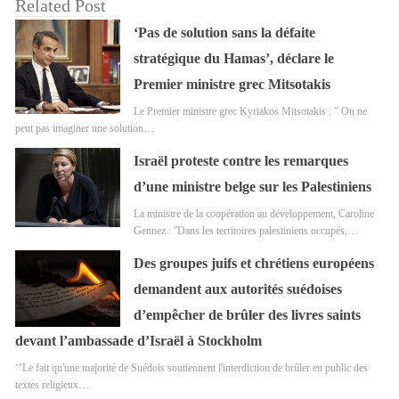
Related Post
‘Pas de solution sans la défaite
stratégique du Hamas’, déclare le
Premier ministre grec Mitsotakis
Le Premier ministre grec Kyriakos Mitsotakis : " On ne
peut pas imaginer une solution…
Israël proteste contre les remarques
d’une ministre belge sur les Palestiniens
La ministre de la coopération au développement, Caroline
Gennez : ''Dans les territoires palestiniens occupés,…
Des groupes juifs et chrétiens européens
demandent aux autorités suédoises
d’empêcher de brûler des livres saints
devant l’ambassade d’Israël à Stockholm
‘’Le fait qu'une majorité de Suédois soutiennent l'interdiction de brûler en public des
textes religieux…