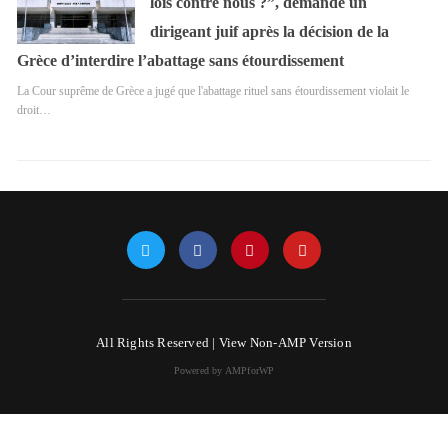
lois contre nous ?”, demande un
dirigeant juif après la décision de la
Grèce d’interdire l’abattage sans étourdissement
La Cour suprême de Grèce a jugé que l'abattage rituel sans étourdissement violait le
droit…
All Rights Reserved |
View Non-AMP Version
Powered by AMPforWP