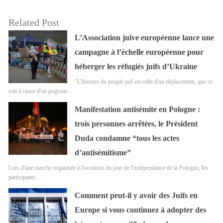
Related Post
L’Association juive européenne lance une
campagne à l’échelle européenne pour
héberger les réfugiés juifs d’Ukraine
"L'histoire du peuple juif est celle d'un déplacement, que ce
soit à cause d'un pogrom…
Manifestation antisémite en Pologne :
trois personnes arrêtées, le Président
Duda condamne “tous les actes
d’antisémitisme”
Lors d'une marche organisée à l'occasion du jour de l'indépendance de la Pologne, les
participants…
Comment peut-il y avoir des Juifs en
Europe si vous continuez à adopter des