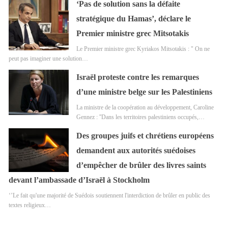
‘Pas de solution sans la défaite
stratégique du Hamas’, déclare le
Premier ministre grec Mitsotakis
Le Premier ministre grec Kyriakos Mitsotakis : " On ne
peut pas imaginer une solution…
Israël proteste contre les remarques
d’une ministre belge sur les Palestiniens
La ministre de la coopération au développement, Caroline
Gennez : ''Dans les territoires palestiniens occupés,…
Des groupes juifs et chrétiens européens
demandent aux autorités suédoises
d’empêcher de brûler des livres saints
devant l’ambassade d’Israël à Stockholm
‘’Le fait qu'une majorité de Suédois soutiennent l'interdiction de brûler en public des
textes religieux…