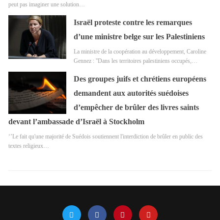
peut pas imaginer une solution…
Israël proteste contre les remarques
d’une ministre belge sur les Palestiniens
La ministre de la coopération au développement, Caroline
Gennez : ''Dans les territoires palestiniens occupés,…
Des groupes juifs et chrétiens européens
demandent aux autorités suédoises
d’empêcher de brûler des livres saints
devant l’ambassade d’Israël à Stockholm
‘’Le fait qu'une majorité de Suédois soutiennent l'interdiction de brûler en public des
textes religieux…