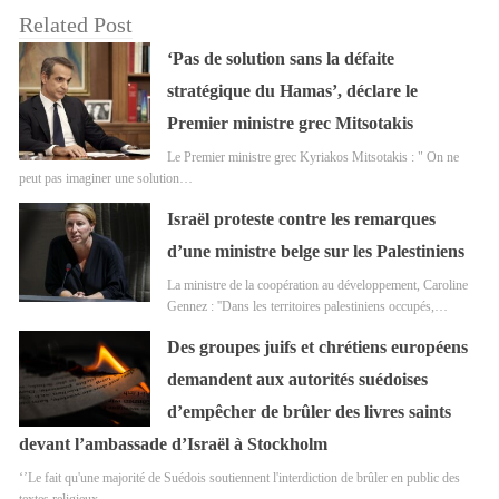
Related Post
‘Pas de solution sans la défaite
stratégique du Hamas’, déclare le
Premier ministre grec Mitsotakis
Le Premier ministre grec Kyriakos Mitsotakis : " On ne
peut pas imaginer une solution…
Israël proteste contre les remarques
d’une ministre belge sur les Palestiniens
La ministre de la coopération au développement, Caroline
Gennez : ''Dans les territoires palestiniens occupés,…
Des groupes juifs et chrétiens européens
demandent aux autorités suédoises
d’empêcher de brûler des livres saints
devant l’ambassade d’Israël à Stockholm
‘’Le fait qu'une majorité de Suédois soutiennent l'interdiction de brûler en public des