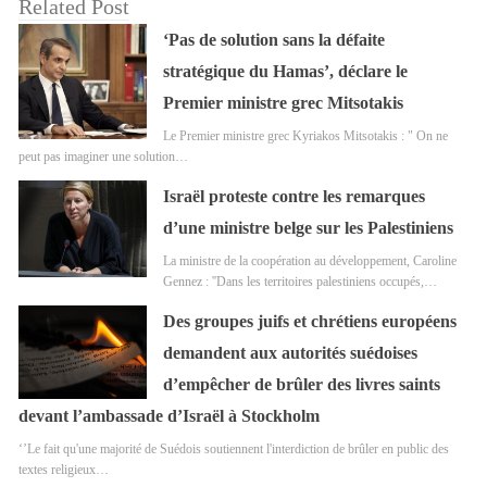
Related Post
‘Pas de solution sans la défaite
stratégique du Hamas’, déclare le
Premier ministre grec Mitsotakis
Le Premier ministre grec Kyriakos Mitsotakis : " On ne
peut pas imaginer une solution…
Israël proteste contre les remarques
d’une ministre belge sur les Palestiniens
La ministre de la coopération au développement, Caroline
Gennez : ''Dans les territoires palestiniens occupés,…
Des groupes juifs et chrétiens européens
demandent aux autorités suédoises
d’empêcher de brûler des livres saints
devant l’ambassade d’Israël à Stockholm
‘’Le fait qu'une majorité de Suédois soutiennent l'interdiction de brûler en public des
textes religieux…