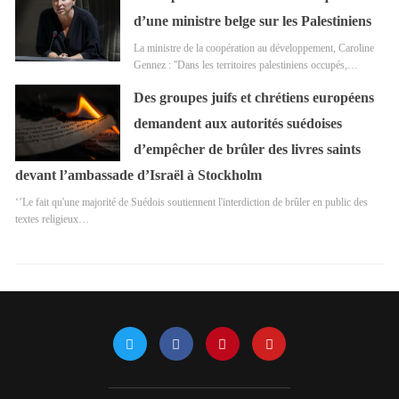
d’une ministre belge sur les Palestiniens
La ministre de la coopération au développement, Caroline
Gennez : ''Dans les territoires palestiniens occupés,…
Des groupes juifs et chrétiens européens
demandent aux autorités suédoises
d’empêcher de brûler des livres saints
devant l’ambassade d’Israël à Stockholm
‘’Le fait qu'une majorité de Suédois soutiennent l'interdiction de brûler en public des
textes religieux…