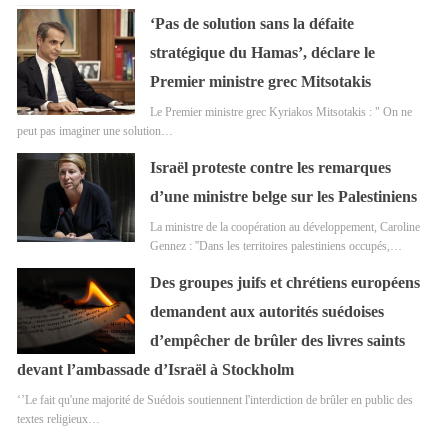
‘Pas de solution sans la défaite
stratégique du Hamas’, déclare le
Premier ministre grec Mitsotakis
Le Premier ministre grec Kyriakos Mitsotakis : " On ne
peut pas imaginer une solution…
Israël proteste contre les remarques
d’une ministre belge sur les Palestiniens
La ministre de la coopération au développement, Caroline
Gennez : ''Dans les territoires palestiniens occupés,…
Des groupes juifs et chrétiens européens
demandent aux autorités suédoises
d’empêcher de brûler des livres saints
devant l’ambassade d’Israël à Stockholm
‘’Le fait qu'une majorité de Suédois soutiennent l'interdiction de brûler en public des
textes religieux…