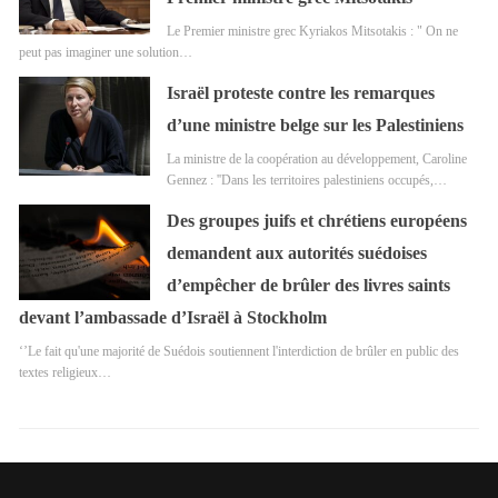
Le Premier ministre grec Kyriakos Mitsotakis : " On ne
peut pas imaginer une solution…
Israël proteste contre les remarques
d’une ministre belge sur les Palestiniens
La ministre de la coopération au développement, Caroline
Gennez : ''Dans les territoires palestiniens occupés,…
Des groupes juifs et chrétiens européens
demandent aux autorités suédoises
d’empêcher de brûler des livres saints
devant l’ambassade d’Israël à Stockholm
‘’Le fait qu'une majorité de Suédois soutiennent l'interdiction de brûler en public des
textes religieux…