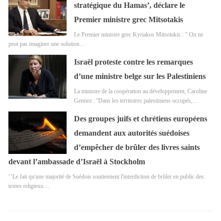
stratégique du Hamas’, déclare le
Premier ministre grec Mitsotakis
Le Premier ministre grec Kyriakos Mitsotakis : " On ne
peut pas imaginer une solution…
Israël proteste contre les remarques
d’une ministre belge sur les Palestiniens
La ministre de la coopération au développement, Caroline
Gennez : ''Dans les territoires palestiniens occupés,…
Des groupes juifs et chrétiens européens
demandent aux autorités suédoises
d’empêcher de brûler des livres saints
devant l’ambassade d’Israël à Stockholm
‘’Le fait qu'une majorité de Suédois soutiennent l'interdiction de brûler en public des
textes religieux…