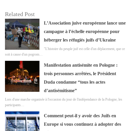
Related Post
L’Association juive européenne lance une
campagne à l’échelle européenne pour
héberger les réfugiés juifs d’Ukraine
"L'histoire du peuple juif est celle d'un déplacement, que ce
soit à cause d'un pogrom…
Manifestation antisémite en Pologne :
trois personnes arrêtées, le Président
Duda condamne “tous les actes
d’antisémitisme”
Lors d'une marche organisée à l'occasion du jour de l'indépendance de la Pologne, les
participants…
Comment peut-il y avoir des Juifs en
Europe si vous continuez à adopter des