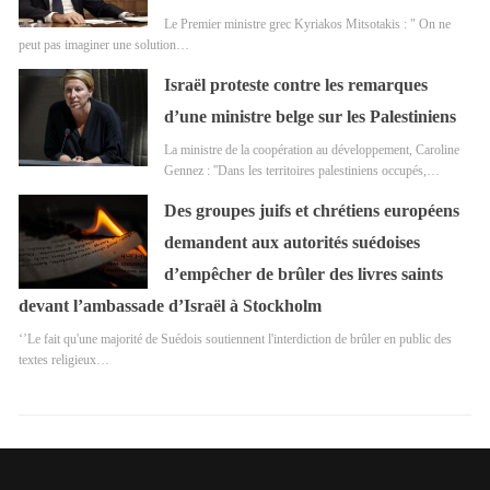
Le Premier ministre grec Kyriakos Mitsotakis : " On ne
peut pas imaginer une solution…
Israël proteste contre les remarques
d’une ministre belge sur les Palestiniens
La ministre de la coopération au développement, Caroline
Gennez : ''Dans les territoires palestiniens occupés,…
Des groupes juifs et chrétiens européens
demandent aux autorités suédoises
d’empêcher de brûler des livres saints
devant l’ambassade d’Israël à Stockholm
‘’Le fait qu'une majorité de Suédois soutiennent l'interdiction de brûler en public des
textes religieux…