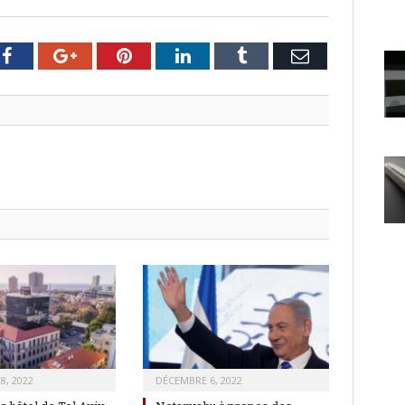
er
Facebook
Google+
Pinterest
LinkedIn
Tumblr
Email
8, 2022
DÉCEMBRE 6, 2022