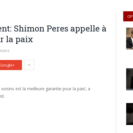
OP
nt: Shimon Peres appelle à
r la paix
taire
+
Google+
isins est la meilleure garantie pour la paix’, a
id.