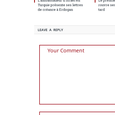
L’ambassadeur d’Israël en
Le premie
Turquie présente ses lettres
rouvre ses
de créance à Erdogan
tard
LEAVE A REPLY