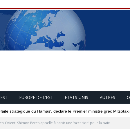
UEST
EUROPE DE L’EST
ETATS-UNIS
AUTRES
O
éfaite stratégique du Hamas', déclare le Premier ministre grec Mitsotaki
-Orient: Shimon Peres appelle à saisir une ‘occasion’ pour la paix