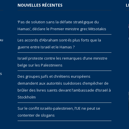
NOUVELLES RÉCENTES
L
‘Pas de solution sans la défaite stratégique du
Hamas’, déclare le Premier ministre grec Mitsotakis
au
Les accords d’Abraham sont-ils plus forts que la
guerre entre Israël et le Hamas ?
Israël proteste contre les remarques d’une ministre
belge sur les Palestiniens
rs
Des groupes juifs et chrétiens européens
demandent aux autorités suédoises d’empêcher de
brûler des livres saints devant l’ambassade d’Israël à
Stockholm
Sur le conflit israélo-palestinien, l’UE ne peut se
contenter de slogans