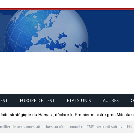
UEST
EUROPE DE L’EST
ETATS-UNIS
AUTRES
O
éfaite stratégique du Hamas', déclare le Premier ministre grec Mitsotaki
millier de personnes attendues au dîner annuel du CRIF mercredi soir avec Ni