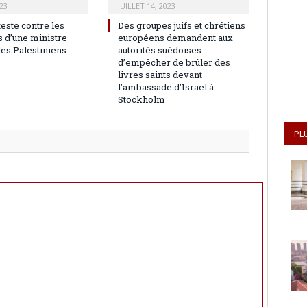
23
JUILLET 14, 2023
teste contre les
Des groupes juifs et chrétiens
 d’une ministre
européens demandent aux
les Palestiniens
autorités suédoises
d’empêcher de brûler des
livres saints devant
l’ambassade d’Israël à
Stockholm
PL