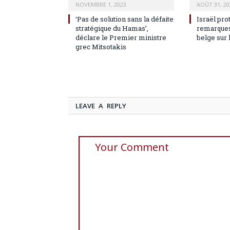
NOVEMBRE 1, 2023
AOÛT 31, 20
‘Pas de solution sans la défaite
Israël pro
stratégique du Hamas’,
remarques
déclare le Premier ministre
belge sur 
grec Mitsotakis
LEAVE A REPLY