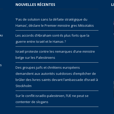
NOUVELLES RÉCENTES
L
‘Pas de solution sans la défaite stratégique du
Hamas’, déclare le Premier ministre grec Mitsotakis
au
Les accords d’Abraham sont-ils plus forts que la
guerre entre Israël et le Hamas ?
Israël proteste contre les remarques d’une ministre
belge sur les Palestiniens
rs
Des groupes juifs et chrétiens européens
demandent aux autorités suédoises d’empêcher de
brûler des livres saints devant l’ambassade d’Israël à
Stockholm
Sur le conflit israélo-palestinien, l’UE ne peut se
contenter de slogans