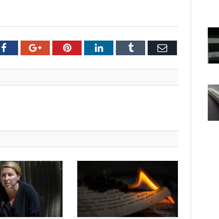
er
Facebook
Google+
Pinterest
LinkedIn
Tumblr
Email