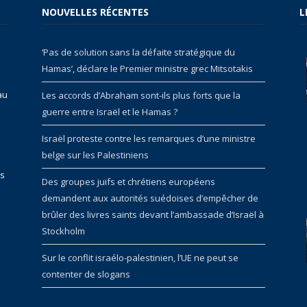
NOUVELLES RÉCENTES
L
‘Pas de solution sans la défaite stratégique du
Hamas’, déclare le Premier ministre grec Mitsotakis
au
Les accords d’Abraham sont-ils plus forts que la
guerre entre Israël et le Hamas ?
Israël proteste contre les remarques d’une ministre
belge sur les Palestiniens
rs
Des groupes juifs et chrétiens européens
demandent aux autorités suédoises d’empêcher de
brûler des livres saints devant l’ambassade d’Israël à
Stockholm
Sur le conflit israélo-palestinien, l’UE ne peut se
contenter de slogans