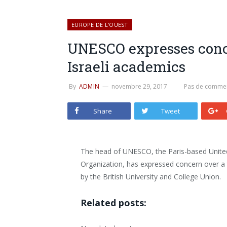
EUROPE DE L'OUEST
UNESCO expresses conce
Israeli academics
By
ADMIN
novembre 29, 2017
Pas de commen
Share
Tweet
The head of UNESCO, the Paris-based United 
Organization, has expressed concern over a t
by the British University and College Union.
Related posts: