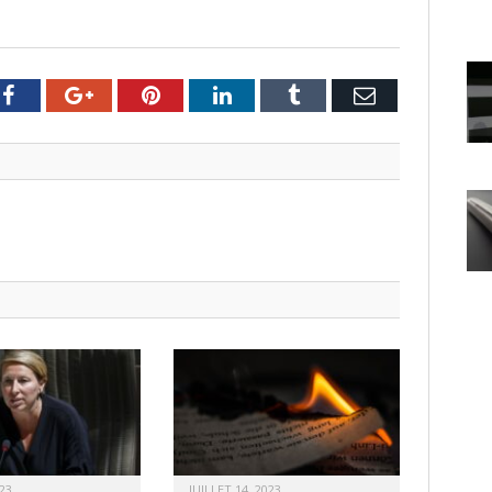
er
Facebook
Google+
Pinterest
LinkedIn
Tumblr
Email
23
JUILLET 14, 2023