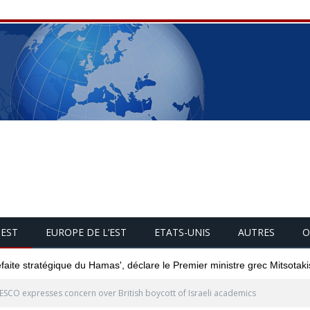
UEST
EUROPE DE L’EST
ETATS-UNIS
AUTRES
O
éfaite stratégique du Hamas', déclare le Premier ministre grec Mitsotaki
SCO expresses concern over British boycott of Israeli academics