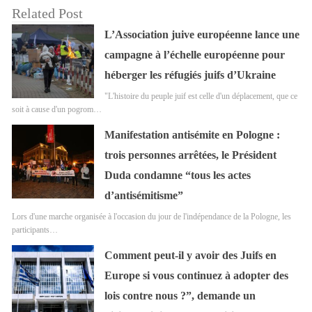
Related Post
L’Association juive européenne lance une
campagne à l’échelle européenne pour
héberger les réfugiés juifs d’Ukraine
"L'histoire du peuple juif est celle d'un déplacement, que ce
soit à cause d'un pogrom…
Manifestation antisémite en Pologne :
trois personnes arrêtées, le Président
Duda condamne “tous les actes
d’antisémitisme”
Lors d'une marche organisée à l'occasion du jour de l'indépendance de la Pologne, les
participants…
Comment peut-il y avoir des Juifs en
Europe si vous continuez à adopter des
lois contre nous ?”, demande un