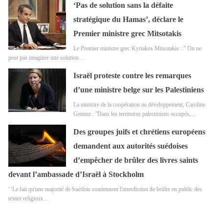
‘Pas de solution sans la défaite
stratégique du Hamas’, déclare le
Premier ministre grec Mitsotakis
Le Premier ministre grec Kyriakos Mitsotakis : " On ne
peut pas imaginer une solution…
Israël proteste contre les remarques
d’une ministre belge sur les Palestiniens
La ministre de la coopération au développement, Caroline
Gennez : ''Dans les territoires palestiniens occupés,…
Des groupes juifs et chrétiens européens
demandent aux autorités suédoises
d’empêcher de brûler des livres saints
devant l’ambassade d’Israël à Stockholm
‘’Le fait qu'une majorité de Suédois soutiennent l'interdiction de brûler en public des
textes religieux…