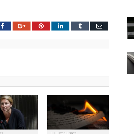
er
Facebook
Google+
Pinterest
LinkedIn
Tumblr
Email
23
JUILLET 14, 2023