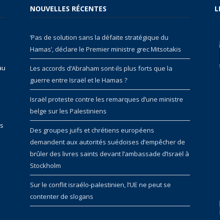
NOUVELLES RÉCENTES
L
‘Pas de solution sans la défaite stratégique du
Hamas’, déclare le Premier ministre grec Mitsotakis
au
Les accords d’Abraham sont-ils plus forts que la
guerre entre Israël et le Hamas ?
Israël proteste contre les remarques d’une ministre
belge sur les Palestiniens
rs
Des groupes juifs et chrétiens européens
demandent aux autorités suédoises d’empêcher de
brûler des livres saints devant l’ambassade d’Israël à
Stockholm
Sur le conflit israélo-palestinien, l’UE ne peut se
contenter de slogans