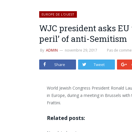
EUROPE DE L'OUEST
WJC president asks EU t
peril’ of anti-Semitism
By
ADMIN
novembre 29, 2017
Pas de commen
Share
Tweet
World Jewish Congress President Ronald Lau
in Europe, during a meeting in Brussels wit
Frattini.
Related posts: