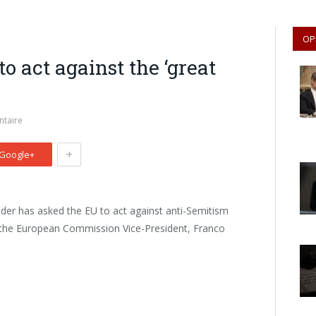
OP
o act against the ‘great
taire
+
Google+
der has asked the EU to act against anti-Semitism
h the European Commission Vice-President, Franco