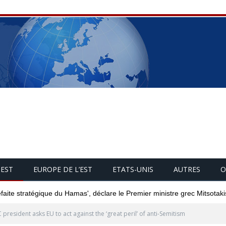
UEST
EUROPE DE L’EST
ETATS-UNIS
AUTRES
O
éfaite stratégique du Hamas', déclare le Premier ministre grec Mitsotaki
 president asks EU to act against the ‘great peril’ of anti-Semitism