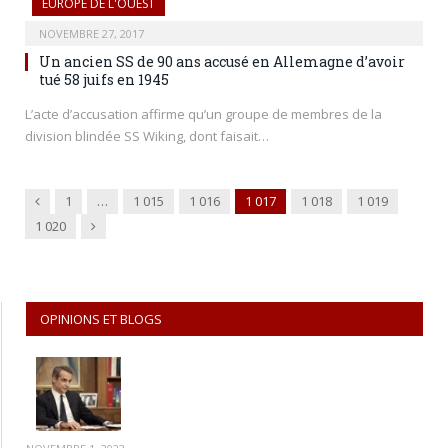
EUROPE DE L'OUEST
NOVEMBRE 27, 2017
Un ancien SS de 90 ans accusé en Allemagne d’avoir
tué 58 juifs en 1945
L’acte d’accusation affirme qu’un groupe de membres de la
division blindée SS Wiking, dont faisait…
Previous
1
…
1 015
1 016
1 017
1 018
1 019
Next
1 020
OPINIONS ET BLOGS