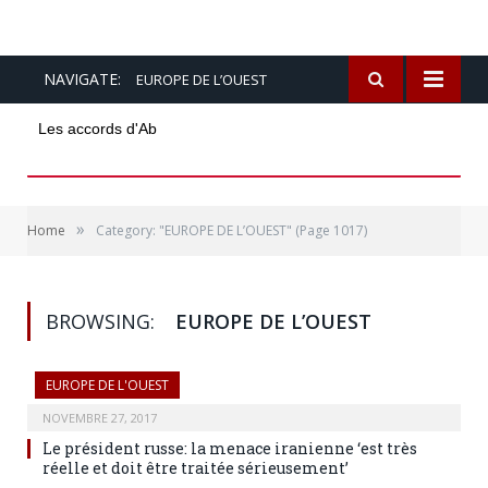
NAVIGATE:
EUROPE DE L’OUEST
Les accords d'Abraham sont-ils
»
Home
Category: "EUROPE DE L’OUEST"
(Page 1017)
BROWSING:
EUROPE DE L’OUEST
EUROPE DE L'OUEST
NOVEMBRE 27, 2017
Le président russe: la menace iranienne ‘est très
réelle et doit être traitée sérieusement’