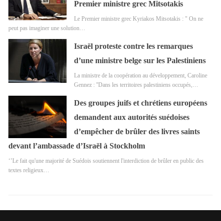
Premier ministre grec Mitsotakis
Le Premier ministre grec Kyriakos Mitsotakis : " On ne
peut pas imaginer une solution…
Israël proteste contre les remarques
d’une ministre belge sur les Palestiniens
La ministre de la coopération au développement, Caroline
Gennez : ''Dans les territoires palestiniens occupés,…
Des groupes juifs et chrétiens européens
demandent aux autorités suédoises
d’empêcher de brûler des livres saints
devant l’ambassade d’Israël à Stockholm
‘’Le fait qu'une majorité de Suédois soutiennent l'interdiction de brûler en public des
textes religieux…