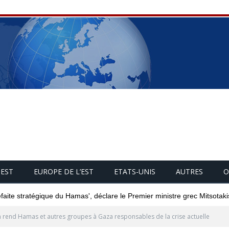
UEST
EUROPE DE L’EST
ETATS-UNIS
AUTRES
O
éfaite stratégique du Hamas', déclare le Premier ministre grec Mitsotaki
 rend Hamas et autres groupes à Gaza responsables de la crise actuelle