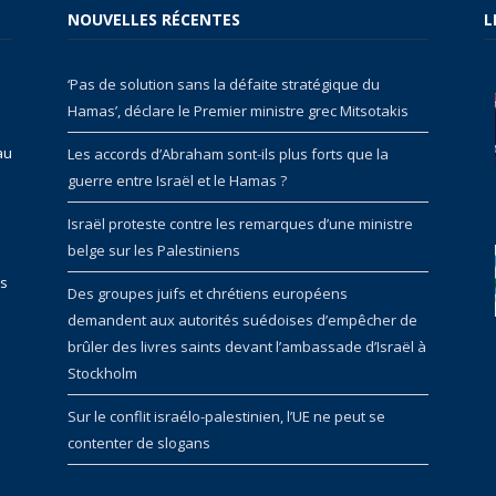
NOUVELLES RÉCENTES
L
‘Pas de solution sans la défaite stratégique du
Hamas’, déclare le Premier ministre grec Mitsotakis
au
Les accords d’Abraham sont-ils plus forts que la
guerre entre Israël et le Hamas ?
Israël proteste contre les remarques d’une ministre
belge sur les Palestiniens
rs
Des groupes juifs et chrétiens européens
demandent aux autorités suédoises d’empêcher de
brûler des livres saints devant l’ambassade d’Israël à
Stockholm
Sur le conflit israélo-palestinien, l’UE ne peut se
contenter de slogans