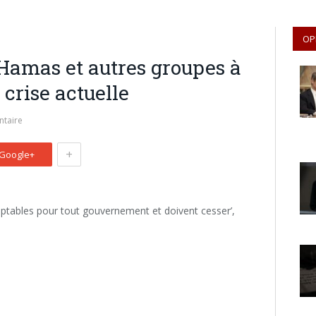
OP
Hamas et autres groupes à
crise actuelle
taire
+
Google+
eptables pour tout gouvernement et doivent cesser’,