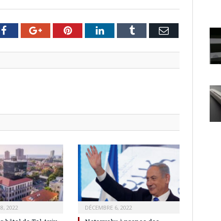
er
Facebook
Google+
Pinterest
LinkedIn
Tumblr
Email
8, 2022
DÉCEMBRE 6, 2022