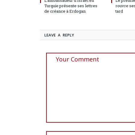
L’ambassadeur d’Israël en
Le premie
Turquie présente ses lettres
rouvre ses
de créance à Erdogan
tard
LEAVE A REPLY