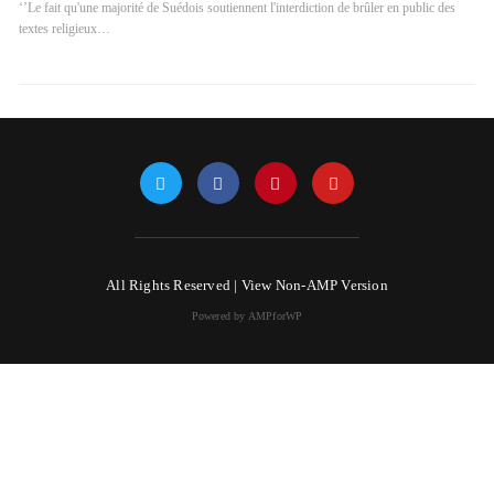
‘’Le fait qu'une majorité de Suédois soutiennent l'interdiction de brûler en public des
textes religieux…
All Rights Reserved |
View Non-AMP Version
Powered by AMPforWP