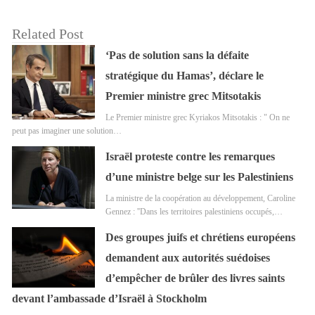
Related Post
‘Pas de solution sans la défaite
stratégique du Hamas’, déclare le
Premier ministre grec Mitsotakis
Le Premier ministre grec Kyriakos Mitsotakis : " On ne
peut pas imaginer une solution…
Israël proteste contre les remarques
d’une ministre belge sur les Palestiniens
La ministre de la coopération au développement, Caroline
Gennez : ''Dans les territoires palestiniens occupés,…
Des groupes juifs et chrétiens européens
demandent aux autorités suédoises
d’empêcher de brûler des livres saints
devant l’ambassade d’Israël à Stockholm