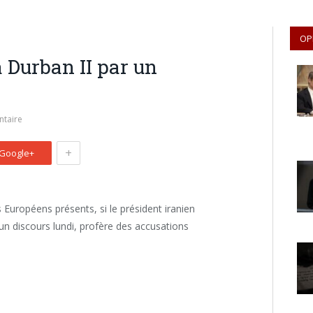
OP
 Durban II par un
taire
+
Google+
 Européens présents, si le président iranien
 discours lundi, profère des accusations