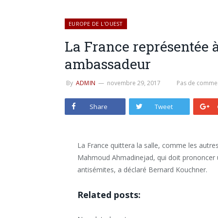
EUROPE DE L'OUEST
La France représentée à
ambassadeur
By
ADMIN
novembre 29, 2017
Pas de commen
Share
Tweet
La France quittera la salle, comme les autres
Mahmoud Ahmadinejad, qui doit prononcer un
antisémites, a déclaré Bernard Kouchner.
Related posts: