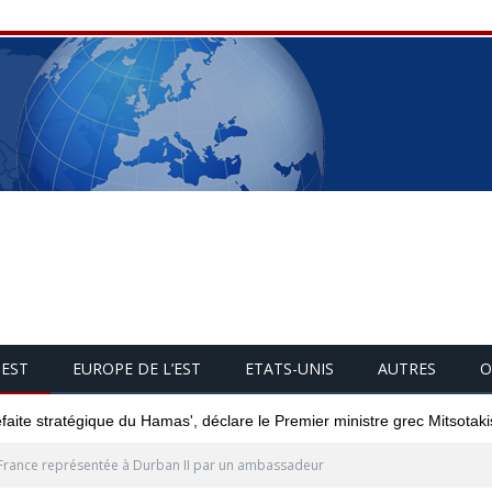
UEST
EUROPE DE L’EST
ETATS-UNIS
AUTRES
O
éfaite stratégique du Hamas', déclare le Premier ministre grec Mitsotaki
France représentée à Durban II par un ambassadeur