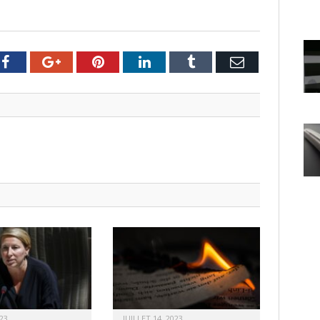
er
Facebook
Google+
Pinterest
LinkedIn
Tumblr
Email
23
JUILLET 14, 2023