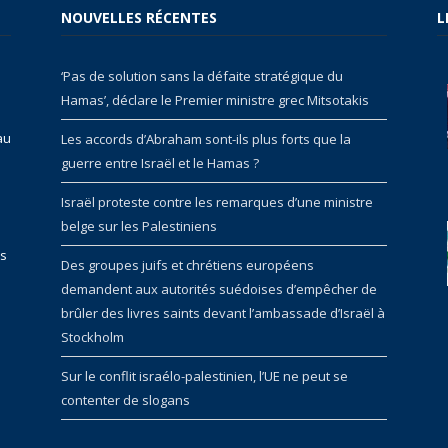
NOUVELLES RÉCENTES
L
‘Pas de solution sans la défaite stratégique du
Hamas’, déclare le Premier ministre grec Mitsotakis
au
Les accords d’Abraham sont-ils plus forts que la
guerre entre Israël et le Hamas ?
Israël proteste contre les remarques d’une ministre
belge sur les Palestiniens
rs
Des groupes juifs et chrétiens européens
demandent aux autorités suédoises d’empêcher de
brûler des livres saints devant l’ambassade d’Israël à
Stockholm
Sur le conflit israélo-palestinien, l’UE ne peut se
contenter de slogans