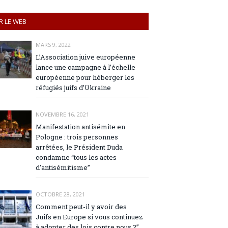
R LE WEB
MARS 9, 2022
L’Association juive européenne
lance une campagne à l’échelle
européenne pour héberger les
réfugiés juifs d’Ukraine
NOVEMBRE 16, 2021
Manifestation antisémite en
Pologne : trois personnes
arrêtées, le Président Duda
condamne “tous les actes
d’antisémitisme”
OCTOBRE 28, 2021
Comment peut-il y avoir des
Juifs en Europe si vous continuez
à adopter des lois contre nous ?”,