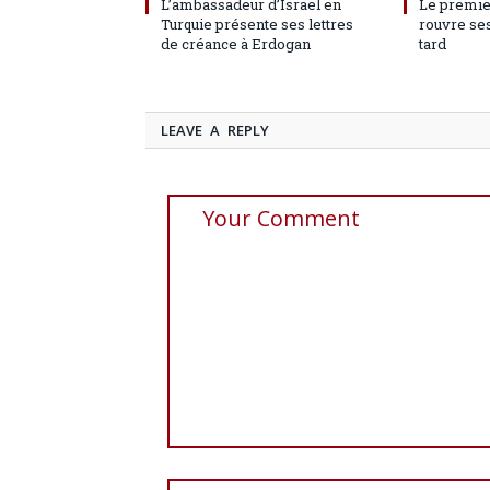
L’ambassadeur d’Israël en
Le premie
Turquie présente ses lettres
rouvre ses
de créance à Erdogan
tard
LEAVE A REPLY