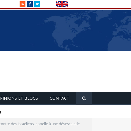
RSS
Facebook
Twitter
PINIONS ET BLOGS
CONTACT
s
contre des Israéliens, appelle à une désescalade