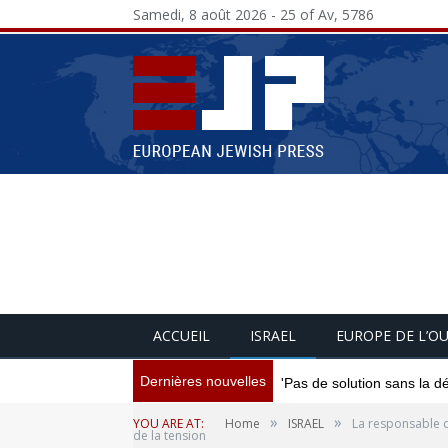
Samedi, 8 août 2026 - 25 of Av, 5786
ACCUEIL
ISRAEL
EUROPE DE L’O
Dernières nouvelles
'Pas de solution sans la d
»
»
YOU ARE AT:
Home
ISRAEL
La responsable d
de la tension