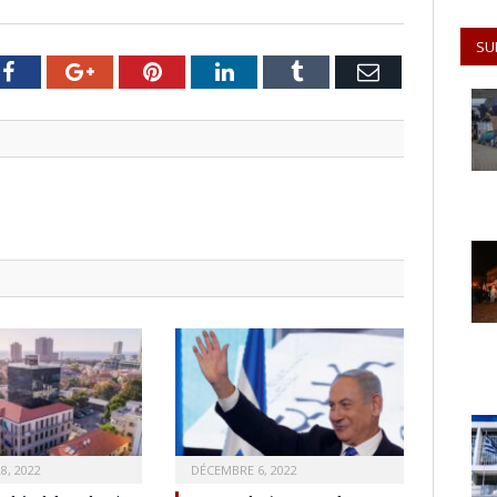
SU
er
Facebook
Google+
Pinterest
LinkedIn
Tumblr
Email
8, 2022
DÉCEMBRE 6, 2022