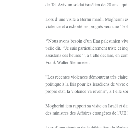
de Tel Aviv un soldat israélien de 20 ans , qu
Lors d’une visite à Berlin mardi, Mogherini e
violence et a exhorté les progrès vers une ‘’sol
‘’Nous avons besoin d’un Etat palestinien vivant
t-elle dit. ‘’Je suis particulièrement triste et 
assistons ces heures ‘’, a-t-elle déclaré, en 
Frank-Walter Steinmeier.
”Les récentes violences démontrent très clair
politique à la fois pour les Israéliens de vivre 
propre état, la violence va revenir”, a-t-elle so
Mogherini fera rapport sa visite en Israël et da
des ministres des Affaires étrangères de l’UE 
Lors d’une réunion de la délégation du Parleme