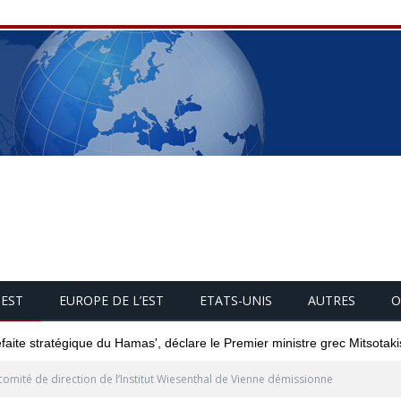
UEST
EUROPE DE L’EST
ETATS-UNIS
AUTRES
O
éfaite stratégique du Hamas', déclare le Premier ministre grec Mitsotaki
comité de direction de l’Institut Wiesenthal de Vienne démissionne