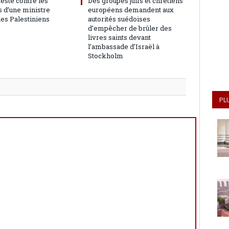
teste contre les
Des groupes juifs et chrétiens
 d’une ministre
européens demandent aux
les Palestiniens
autorités suédoises
d’empêcher de brûler des
livres saints devant
l’ambassade d’Israël à
Stockholm
PL