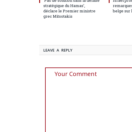
‘Pas de solution sans la défaite
Israël pro
stratégique du Hamas’,
remarques
déclare le Premier ministre
belge sur 
grec Mitsotakis
LEAVE A REPLY