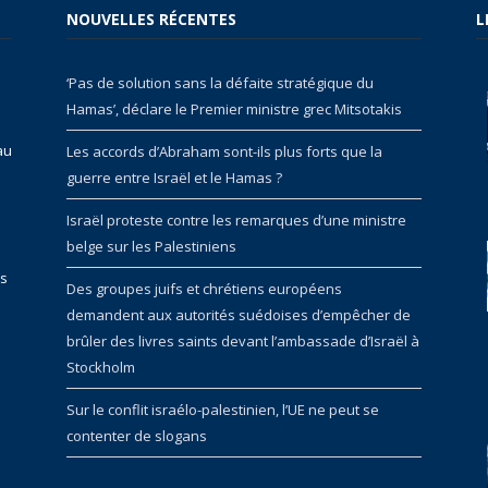
NOUVELLES RÉCENTES
L
‘Pas de solution sans la défaite stratégique du
Hamas’, déclare le Premier ministre grec Mitsotakis
au
Les accords d’Abraham sont-ils plus forts que la
guerre entre Israël et le Hamas ?
Israël proteste contre les remarques d’une ministre
belge sur les Palestiniens
rs
Des groupes juifs et chrétiens européens
demandent aux autorités suédoises d’empêcher de
brûler des livres saints devant l’ambassade d’Israël à
Stockholm
Sur le conflit israélo-palestinien, l’UE ne peut se
contenter de slogans