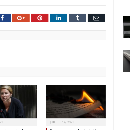
er
Facebook
Google+
Pinterest
LinkedIn
Tumblr
Email
23
JUILLET 14, 2023