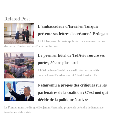
Related Post
L’ambassadeur d’Israël en Turquie
présente ses lettres de créance à Erdogan
Irit Lillian prend le poste après deux ans comme chargée
d'affaires. L'ambassadrice d'Israël en Turquie,…
Le premier hôtel de Tel Aviv rouvre ses
portes, 80 ans plus tard
L'hôtel de Neve Tzedek a accueilli des personnalités
comme David Ben-Gourion et Albert Einstein. Par…
Netanyahu à propos des critiques sur les
partenaires de la coalition : C’est moi qui
décide de la politique à suivre
Le Premier ministre désigné Benjamin Netanyahu promet de défendre la démocratie
israélienne et de diriger…