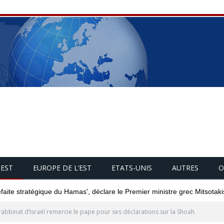
UEST
EUROPE DE L’EST
ETATS-UNIS
AUTRES
O
éfaite stratégique du Hamas', déclare le Premier ministre grec Mitsotaki
rabbinat d’Israël remercie le pape pour ses déclarations sur la Shoah