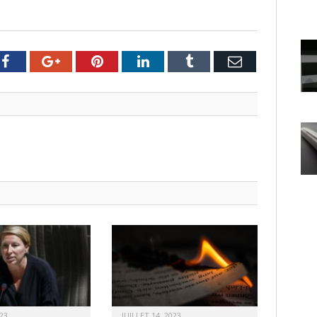
er
Facebook
Google+
Pinterest
LinkedIn
Tumblr
Email
23
JUILLET 14, 2023