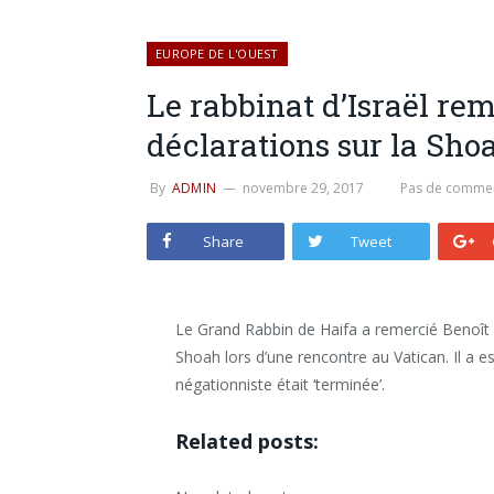
EUROPE DE L'OUEST
Le rabbinat d’Israël rem
déclarations sur la Sho
By
ADMIN
novembre 29, 2017
Pas de commen
Share
Tweet
Le Grand Rabbin de Haifa a remercié Benoît X
Shoah lors d’une rencontre au Vatican. Il a e
négationniste était ‘terminée’.
Related posts: