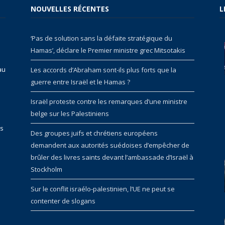
NOUVELLES RÉCENTES
L
‘Pas de solution sans la défaite stratégique du
Hamas’, déclare le Premier ministre grec Mitsotakis
au
Les accords d’Abraham sont-ils plus forts que la
guerre entre Israël et le Hamas ?
Israël proteste contre les remarques d’une ministre
belge sur les Palestiniens
rs
Des groupes juifs et chrétiens européens
demandent aux autorités suédoises d’empêcher de
brûler des livres saints devant l’ambassade d’Israël à
Stockholm
Sur le conflit israélo-palestinien, l’UE ne peut se
contenter de slogans