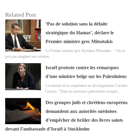
Related Post
‘Pas de solution sans la défaite
stratégique du Hamas’, déclare le
Premier ministre grec Mitsotakis
Le Premier ministre grec Kyriakos Mitsotakis : " On ne
peut pas imaginer une solution…
Israël proteste contre les remarques
d’une ministre belge sur les Palestiniens
La ministre de la coopération au développement, Caroline
Gennez : ''Dans les territoires palestiniens occupés,…
Des groupes juifs et chrétiens européens
demandent aux autorités suédoises
d’empêcher de brûler des livres saints
devant l’ambassade d’Israël à Stockholm