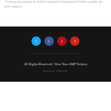
‘’Le fait qu'une majorité de Suédois soutiennent l'interdiction de brûler en public des
textes religieux…
All Rights Reserved |
View Non-AMP Version
Powered by AMPforWP