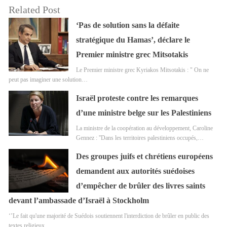
Related Post
‘Pas de solution sans la défaite
stratégique du Hamas’, déclare le
Premier ministre grec Mitsotakis
Le Premier ministre grec Kyriakos Mitsotakis : " On ne
peut pas imaginer une solution…
Israël proteste contre les remarques
d’une ministre belge sur les Palestiniens
La ministre de la coopération au développement, Caroline
Gennez : ''Dans les territoires palestiniens occupés,…
Des groupes juifs et chrétiens européens
demandent aux autorités suédoises
d’empêcher de brûler des livres saints
devant l’ambassade d’Israël à Stockholm
‘’Le fait qu'une majorité de Suédois soutiennent l'interdiction de brûler en public des
textes religieux…