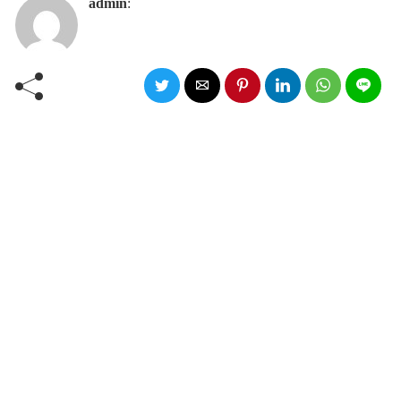
admin
: