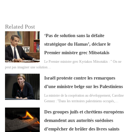
Related Post
‘Pas de solution sans la défaite
stratégique du Hamas’, déclare le
Premier ministre grec Mitsotakis
Le Premier ministre grec Kyriakos Mitsotakis : " On ne
peut pas imaginer une solution…
Israël proteste contre les remarques
d’une ministre belge sur les Palestiniens
La ministre de la coopération au développement, Caroline
Gennez : ''Dans les territoires palestiniens occupés,…
Des groupes juifs et chrétiens européens
demandent aux autorités suédoises
d’empêcher de brûler des livres saints