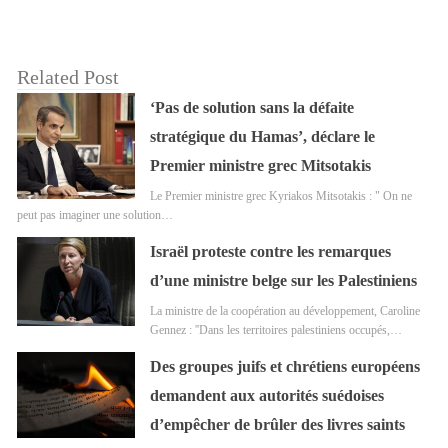
Related Post
‘Pas de solution sans la défaite
stratégique du Hamas’, déclare le
Premier ministre grec Mitsotakis
Le Premier ministre grec Kyriakos Mitsotakis : " On ne
peut pas imaginer une solution…
Israël proteste contre les remarques
d’une ministre belge sur les Palestiniens
La ministre de la coopération au développement, Caroline
Gennez : ''Dans les territoires palestiniens occupés,…
Des groupes juifs et chrétiens européens
demandent aux autorités suédoises
d’empêcher de brûler des livres saints