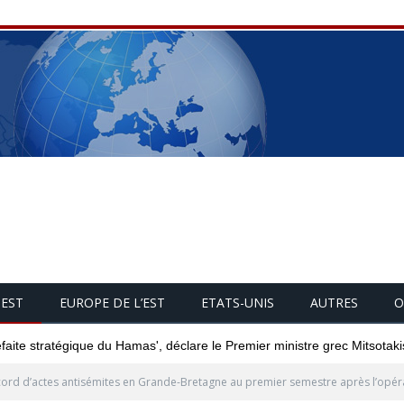
UEST
EUROPE DE L’EST
ETATS-UNIS
AUTRES
O
éfaite stratégique du Hamas', déclare le Premier ministre grec Mitsotaki
ord d’actes antisémites en Grande-Bretagne au premier semestre après l’opéra