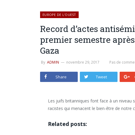
EUROPE DE L'OUEST
Record d’actes antisém
premier semestre après 
Gaza
By
ADMIN
novembre 29, 2017
Pas de commen
Share
Tweet
Les juifs britanniques font face à un niveau 
racistes qui menacent le bien-être de notre 
Related posts: