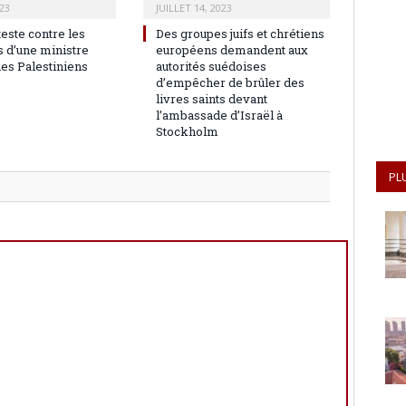
23
JUILLET 14, 2023
teste contre les
Des groupes juifs et chrétiens
 d’une ministre
européens demandent aux
les Palestiniens
autorités suédoises
d’empêcher de brûler des
livres saints devant
l’ambassade d’Israël à
Stockholm
PL