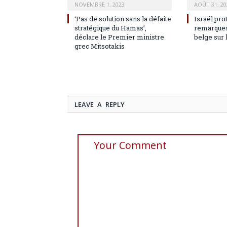
NOVEMBRE 1, 2023
AOÛT 31, 20
‘Pas de solution sans la défaite
Israël pro
stratégique du Hamas’,
remarques
déclare le Premier ministre
belge sur 
grec Mitsotakis
LEAVE A REPLY