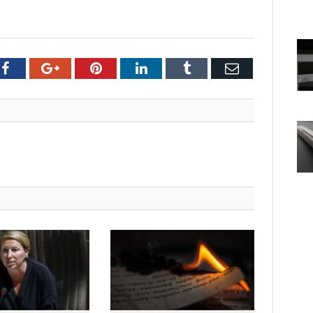
er
Facebook
Google+
Pinterest
LinkedIn
Tumblr
Email