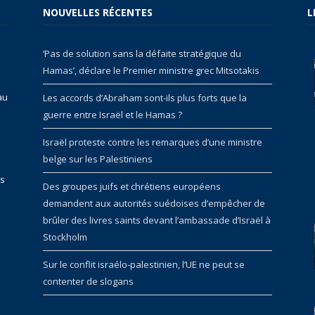
NOUVELLES RÉCENTES
L
‘Pas de solution sans la défaite stratégique du
Hamas’, déclare le Premier ministre grec Mitsotakis
au
Les accords d’Abraham sont-ils plus forts que la
guerre entre Israël et le Hamas ?
Israël proteste contre les remarques d’une ministre
belge sur les Palestiniens
rs
Des groupes juifs et chrétiens européens
demandent aux autorités suédoises d’empêcher de
brûler des livres saints devant l’ambassade d’Israël à
Stockholm
Sur le conflit israélo-palestinien, l’UE ne peut se
contenter de slogans