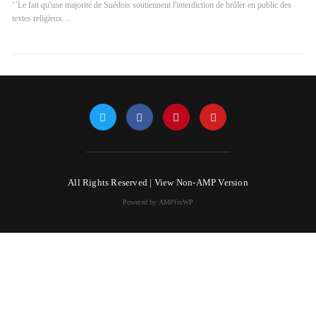
‘’Le fait qu'une majorité de Suédois soutiennent l'interdiction de brûler en public des
textes religieux…
All Rights Reserved |
View Non-AMP Version
Powered by AMPforWP