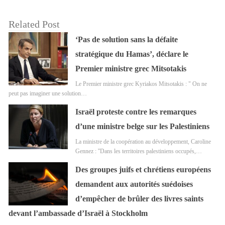
Related Post
‘Pas de solution sans la défaite
stratégique du Hamas’, déclare le
Premier ministre grec Mitsotakis
Le Premier ministre grec Kyriakos Mitsotakis : " On ne
peut pas imaginer une solution…
Israël proteste contre les remarques
d’une ministre belge sur les Palestiniens
La ministre de la coopération au développement, Caroline
Gennez : ''Dans les territoires palestiniens occupés,…
Des groupes juifs et chrétiens européens
demandent aux autorités suédoises
d’empêcher de brûler des livres saints
devant l’ambassade d’Israël à Stockholm